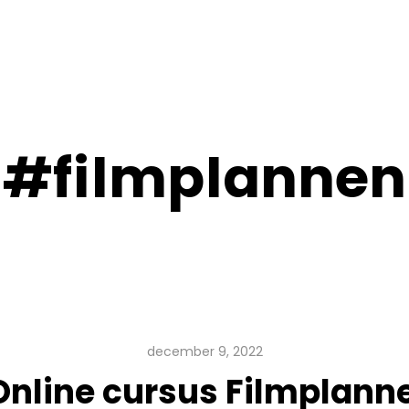
#
f
i
l
m
p
l
a
n
n
e
n
december 9, 2022
Online cursus Filmplann