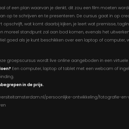
aal of een plan waarvan je denkt; dit zou een film moeten worde
lan op te schrijven en te presenteren. De cursus gaat in op cre
 opschrijft, wat komt daarbij kijken, je leert wat premisse, tagline
en moreel standpunt zal aan bod komen, evenals het uitwerke
 Wel goed als je kunt beschikken over een laptop of computer,
ze groepscursus wordt live online aangeboden in een virtuel
doen?
Een computer, laptop of tablet met een webcam of in
inding.
nbegrepen in de prijs.
versiteitamsterdam.nl/persoonlijke-ontwikkeling/fotografie-e
ven