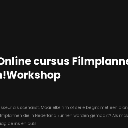
Online cursus Filmplan
en!Workshop
sseur als scenarist. Maar elke film of serie begint met een plan.
 filmplannen die in Nederland kunnen worden gemaakt? Als mak
graag de ins en outs.