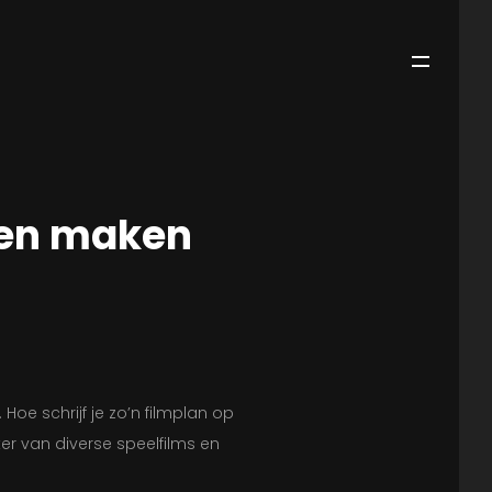
nen maken
 Hoe schrijf je zo’n filmplan op
er van diverse speelfilms en