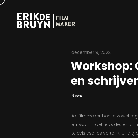
december 9, 2022
Workshop: 
en schrijv
News
Als filmmaker ben je zowel regi
en waar moet je op letten bij
televisieseries vertel ik jullie 