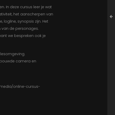
n. In deze cursus leer je wat
ativiteit, het aanscherpen van
, logline, synopsis zijn. Het
n van de personages.
 want we bespreken ook je
e lesomgeving.
gebouwde camera en
n-media/online-cursus-