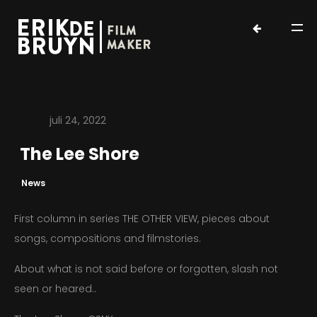
juli 24, 2022
The Lee Shore
HOME
News
WORKS
First column in series THE OTHER VIEW, pieces about
songs, compositions and filmstories.
ABOUT
About what is not said before or forgotten, slash not
seen or heared..
NEWS