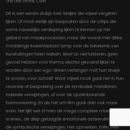
The Lee Shore, CSNY
BLOG
Dit is een eerste stukje over liedjes die vrijwel vergeten
lijken. Of nooit eerlijk zijn besproken door de critipi, die
soms nauwelijks verdieping lijken te kennen op het
CONTACT
gebied van maakprocessen, maar die vooral met dikke,
modderige koeienlaarzen lomp over de betekenis van
SPOTIFY
kunstuitingen heen walsen. Alsof ze
niet
luisteren, geen
gevoel hebben voor thema, slechts gevoerd lijken te
worden door een ego-driven verlangen met hun stukje
te scoren, voor zichzelf. Want vrijwel nooit gaat het in hun
recensie of bespreking over de symboliek, metaforen,
indexale verwijzingen, of over de opzienbarende
harmonisering. En als het om film gaat dan ook maar
even: Het lijkt wel of men de mega complexe mise en
scenes , de diep gelaagde emotionele acteeruitingen,
de symbolische verwijzingen, niet opmerken. Enfin, veel